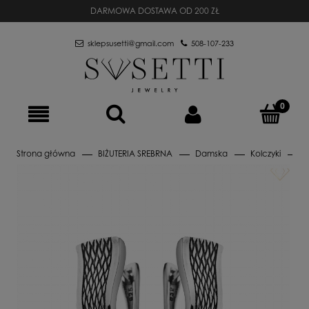
DARMOWA DOSTAWA OD 200 ZŁ
sklepsusetti@gmail.com
508-107-233
Strona główna
BIŻUTERIA SREBRNA
Damska
Kolczyki
A