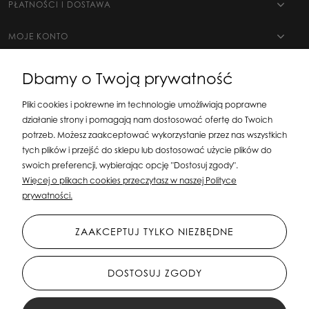
PŁATNOŚCI I DOSTAWA
MOJE KONTO
Dbamy o Twoją prywatność
Pliki cookies i pokrewne im technologie umożliwiają poprawne
działanie strony i pomagają nam dostosować ofertę do Twoich
potrzeb. Możesz zaakceptować wykorzystanie przez nas wszystkich
tych plików i przejść do sklepu lub dostosować użycie plików do
swoich preferencji, wybierając opcję "Dostosuj zgody".
Silit Group Maciej Suska
| ul. Astronomów 16, 80-299 Gdańsk, woj. pomorskie
Więcej o plikach cookies przeczytasz w naszej Polityce
| E-mail:
sklepsusetti@gmail.com
Tel.: 508-107-233 | NIP: 5841956567 REGON:
prywatności.
192599663
ZAAKCEPTUJ TYLKO NIEZBĘDNE
DOSTOSUJ ZGODY