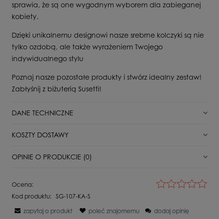
sprawia, że są one wygodnym wyborem dla zabieganej
kobiety.
Dzięki unikalnemu designowi nasze srebrne kolczyki są nie
tylko ozdobą, ale także wyrażeniem Twojego
indywidualnego stylu
Poznaj nasze pozostałe produkty i stwórz idealny zestaw!
Zabłyśnij z biżuterią Susetti!
DANE TECHNICZNE
Stan
Nowy
KOSZTY DOSTAWY
Typ zapięcia
Angielskie
DPD Pickup punkt odbioru/automat paczkowy
11,00 zł
OPINIE O PRODUKCIE (0)
Dla kogo
Dla Niej
Paczkomat InPost
16,00 zł
Surowiec
Srebro
Wyświetlane są wszystkie opinie (pozytywne i negatywne). Nie
Ocena:
weryfikujemy, czy pochodzą one od klientów, którzy kupili dany
Kamień
Bez kamienia
Kurier DPD
18,00 zł
Kod produktu:
SG-107-KA-S
produkt.
Próba
925
zapytaj o produkt
poleć znajomemu
dodaj opinię
Kurier Inpost
21,00 zł