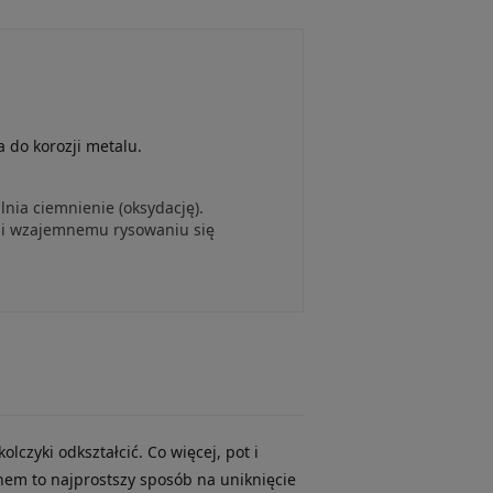
?
 do korozji metalu.
nia ciemnienie (oksydację).
 i wzajemnemu rysowaniu się
czyki odkształcić. Co więcej, pot i
snem to najprostszy sposób na uniknięcie