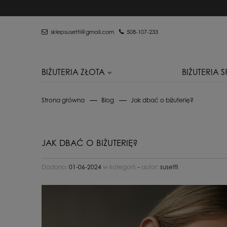
sklepsusetti@gmail.com
508-107-233
BIŻUTERIA ZŁOTA
BIŻUTERIA 
Strona główna
Blog
Jak dbać o biżuterię?
JAK DBAĆ O BIŻUTERIĘ?
Dodano:
01-06-2024
w kategorii:
-
autor:
susetti