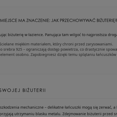
MIEJSCE MA ZNACZENIE: JAK PRZECHOWYWAĆ BIŻUTERIĘ
jąc biżuterię w łazience. Panująca tam wilgoć to najprostsza droga
ściełane miękkim materiałem, który chroni przed zarysowaniami.
o srebra 925 – ograniczają dostęp powietrza, co drastycznie spowal
element osobno. Zapobiegniesz dzięki temu splątaniu łańcuszków
WOJEJ BIŻUTERII
szkodzenia mechaniczne – delikatne łańcuszki mogą się zerwać, a kol
sprzyjają utrzymaniu blasku metalu. Zdejmowanie biżuterii przed 