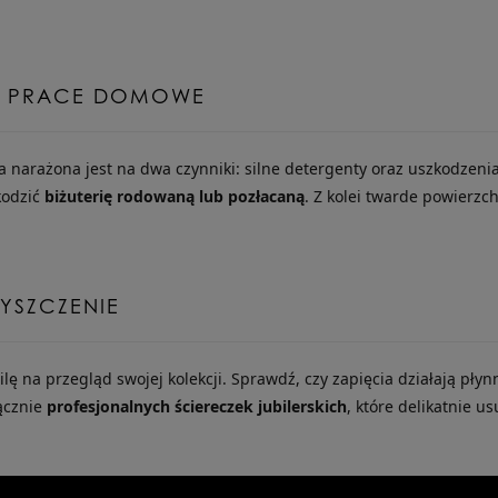
 I PRACE DOMOWE
ia narażona jest na dwa czynniki: silne detergenty oraz uszkodze
kodzić
biżuterię rodowaną lub pozłacaną
. Z kolei twarde powierz
ZYSZCZENIE
lę na przegląd swojej kolekcji. Sprawdź, czy zapięcia działają płyn
ącznie
profesjonalnych ściereczek jubilerskich
, które delikatnie 