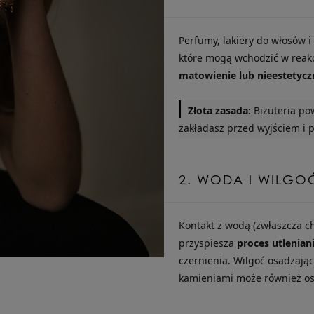
Perfumy, lakiery do włosów i
które mogą wchodzić w reakc
matowienie lub nieestetyc
Złota zasada:
Biżuteria pow
zakładasz przed wyjściem i 
2. WODA I WILGO
Kontakt z wodą (zwłaszcza c
przyspiesza
proces utlenian
czernienia. Wilgoć osadzając
kamieniami może również os