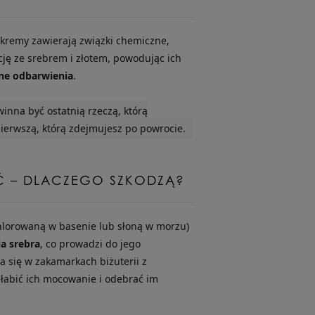
 kremy zawierają związki chemiczne,
ję ze srebrem i złotem, powodując ich
zne odbarwienia
.
inna być ostatnią rzeczą, którą
pierwszą, którą zdejmujesz po powrocie.
Ć – DLACZEGO SZKODZĄ?
hlorowaną w basenie lub słoną w morzu)
ia srebra
, co prowadzi do jego
a się w zakamarkach biżuterii z
łabić ich mocowanie i odebrać im