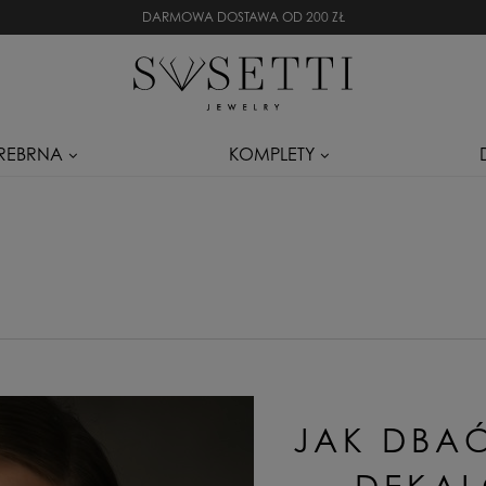
DARMOWA DOSTAWA OD 200 ZŁ
SREBRNA
KOMPLETY
JAK DBAĆ