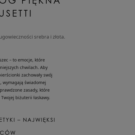
OG PIĘKNA
USETTI
ugowieczności srebra i złota.
uszec – to emocje, które
iejszych chwilach. Aby
pierścionki zachowały swój
k
, wymagają świadomej
sprawdzone zasady, które
 Twojej biżuterii łaskawy.
ETYKI – NAJWIĘKSI
ZCÓW