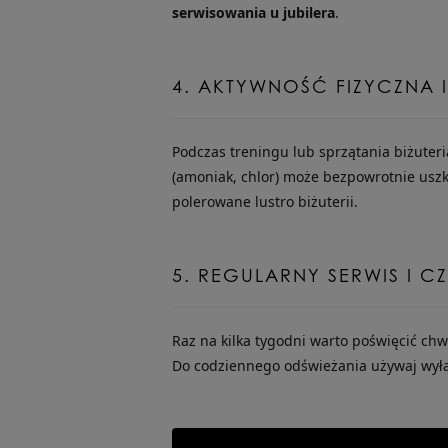
serwisowania u jubilera
.
4. AKTYWNOŚĆ FIZYCZNA
Podczas treningu lub sprzątania biżuter
(amoniak, chlor) może bezpowrotnie usz
polerowane lustro biżuterii.
5. REGULARNY SERWIS I C
Raz na kilka tygodni warto poświęcić chwi
Do codziennego odświeżania używaj wył