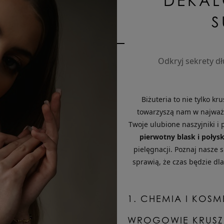
DEKAL
S
Odkryj sekrety dł
Biżuteria to nie tylko kr
towarzyszą nam w najważn
Twoje ulubione naszyjniki i 
pierwotny blask i połys
pielęgnacji. Poznaj nasze 
sprawią, że czas będzie dla
1. CHEMIA I KOSM
WROGOWIE KRUS