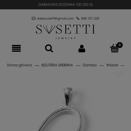
DARMOWA DOSTAWA OD 200 ZŁ
sklepsusetti@gmail.com
508-107-233
Strona główna
BIŻUTERIA SREBRNA
Damska
Wisiorki
S