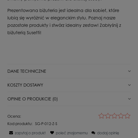
Prezentowana biżuteria jest idealna dla kobiet, które
lubią się wyróżnić w eleganckim stylu. Poznaj nasze
pozostałe produkty i stwórz idealny zestaw! Zabłyśnij z
biżuterią Susetti!
DANE TECHNICZNE
Stan
Nowy
KOSZTY DOSTAWY
Dla kogo
Dla Niej
DPD Pickup punkt odbioru/automat paczkowy
11,00 zł
OPINIE O PRODUKCIE (0)
Surowiec
Srebro
Paczkomat InPost
16,00 zł
Kamień
Cyrkonia
Wyświetlane są wszystkie opinie (pozytywne i negatywne). Nie
Ocena:
weryfikujemy, czy pochodzą one od klientów, którzy kupili dany
Próba
925
Kurier DPD
18,00 zł
Kod produktu:
SG-P-012-Z-S
produkt.
Waga
1,6 g
zapytaj o produkt
poleć znajomemu
dodaj opinię
Kurier Inpost
21,00 zł