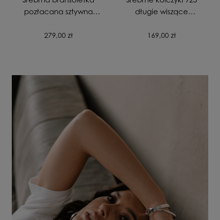
pozłacana sztywna
długie wiszące
gładka zapinana
pozłacane Skrzydła
próba 925
Anioła
279,00 zł
169,00 zł