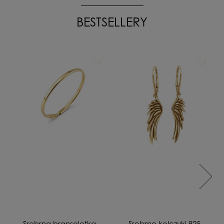
BESTSELLERY
Srebrna bransoletka
Srebrne kolczyki 925