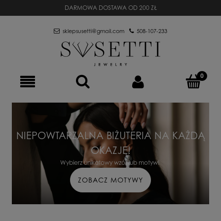
DARMOWA DOSTAWA OD 200 ZŁ
sklepsusetti@gmail.com
508-107-233
NIEPOWTARZALNA BIŻUTERIA NA KAŻDĄ
OKAZJĘ!
Wybierz unikatowy wzór lub motyw!
ZOBACZ MOTYWY