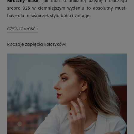
Mroczny Blask
, jak dbać o unikalną patynę i dlaczego
srebro 925 w ciemniejszym wydaniu to absolutny must-
have dla miłośniczek stylu boho i vintage.
CZYTAJ CAŁOŚĆ »
Rodzaje zapięcia kolczyków!