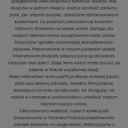
przeglądanie wielu propozycji kształtów, kolorów oraz
kruszców w jednym miejscu. Można zamówić zarówno
złote, jak i srebrne dodatki, ozdobione różnokolorowymi
kamieniami, na przykład cyrkoniami czy kwarcem
różowym. Stawiamy na szeroki wybór, dlatego dla
naszych klientów mamy przygotowane wzory proste,
tradycyjne i gładkie oraz bardziej skomplikowane i
ażurowe. Proponowane w naszym jubilerskim sklepie
internetowym produkty przeznaczone są dla kobiet,
mężczyzn oraz dzieci. Dzięki temu każdy może poczuć się
pięknie w trakcie wyjątkowej okazji.
Sklep internetowy www.susetti.pl oferuje wysokiej jakości
złotą oraz srebrną biżuterię. Jesteśmy firmą prężnie
działającą na rynku od kilkunastu lat. Reagując na
rozkwit e-commerce postanowiliśmy umożliwić naszym
Klientom zakupy online.
Zdecydowana większość naszych kolekcji jest
produkowana w Gdańsku! Podczas projektowania
biżuterii stawiamy na oryginalność, którą łączymy z