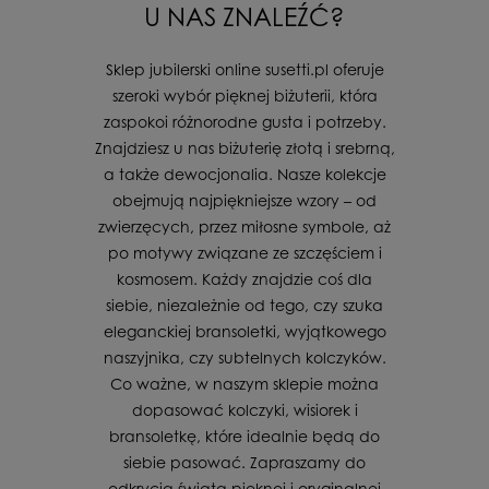
U NAS ZNALEŹĆ?
Sklep jubilerski online susetti.pl oferuje
szeroki wybór pięknej biżuterii, która
zaspokoi różnorodne gusta i potrzeby.
Znajdziesz u nas biżuterię złotą i srebrną,
a także dewocjonalia. Nasze kolekcje
obejmują najpiękniejsze wzory – od
zwierzęcych, przez miłosne symbole, aż
po motywy związane ze szczęściem i
kosmosem. Każdy znajdzie coś dla
siebie, niezależnie od tego, czy szuka
eleganckiej bransoletki, wyjątkowego
naszyjnika, czy subtelnych kolczyków.
Co ważne, w naszym sklepie można
dopasować kolczyki, wisiorek i
bransoletkę, które idealnie będą do
siebie pasować. Zapraszamy do
odkrycia świata pięknej i oryginalnej