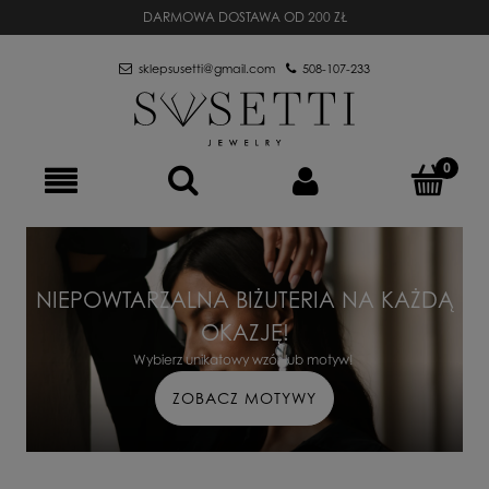
DARMOWA DOSTAWA OD 200 ZŁ
sklepsusetti@gmail.com
508-107-233
NIEPOWTARZALNA BIŻUTERIA NA KAŻDĄ
OKAZJĘ!
Wybierz unikatowy wzór lub motyw!
ZOBACZ MOTYWY