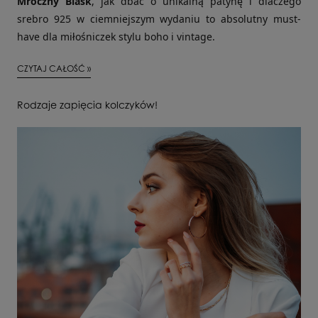
Mroczny Blask
, jak dbać o unikalną patynę i dlaczego
srebro 925 w ciemniejszym wydaniu to absolutny must-
have dla miłośniczek stylu boho i vintage.
CZYTAJ CAŁOŚĆ »
Rodzaje zapięcia kolczyków!