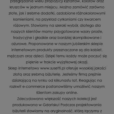
przeglądanie wielu propozycji kształtów, kolorów oraz
kruszców w jednym miejscu. Można zamówić zarówno
złote, jak i srebrne dodatki, ozdobione różnokolorowymi
kamieniami, na przykład cyrkoniami czy kwarcem
różowym. Stawiamy na szeroki wybór, dlatego dla
naszych klientów mamy przygotowane wzory proste,
tradycyjne i gładkie oraz bardziej skomplikowane i
ażurowe. Proponowane w naszym jubilerskim sklepie
internetowym produkty przeznaczone są dla kobiet,
mężczyzn oraz dzieci. Dzięki temu każdy może poczuć się
pięknie w trakcie wyjątkowej okazji.
Sklep internetowy www.susetti.pl oferuje wysokiej jakości
złotą oraz srebrną biżuterię. Jesteśmy firmą prężnie
działającą na rynku od kilkunastu lat. Reagując na
rozkwit e-commerce postanowiliśmy umożliwić naszym
Klientom zakupy online.
Zdecydowana większość naszych kolekcji jest
produkowana w Gdańsku! Podczas projektowania
biżuterii stawiamy na oryginalność, którą łączymy z