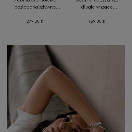
pozłacana sztywna
długie wiszące
gładka zapinana
pozłacane Skrzydła
próba 925
Anioła
279,00 zł
169,00 zł