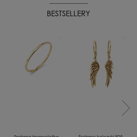
BESTSELLERY
Srebrna bransoletka
Srebrne kolczyki 925