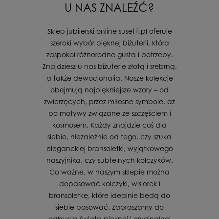
U NAS ZNALEŹĆ?
Sklep jubilerski online susetti.pl oferuje
szeroki wybór pięknej biżuterii, która
zaspokoi różnorodne gusta i potrzeby.
Znajdziesz u nas biżuterię złotą i srebrną,
a także dewocjonalia. Nasze kolekcje
obejmują najpiękniejsze wzory – od
zwierzęcych, przez miłosne symbole, aż
po motywy związane ze szczęściem i
kosmosem. Każdy znajdzie coś dla
siebie, niezależnie od tego, czy szuka
eleganckiej bransoletki, wyjątkowego
naszyjnika, czy subtelnych kolczyków.
Co ważne, w naszym sklepie można
dopasować kolczyki, wisiorek i
bransoletkę, które idealnie będą do
siebie pasować. Zapraszamy do
odkrycia świata pięknej i oryginalnej