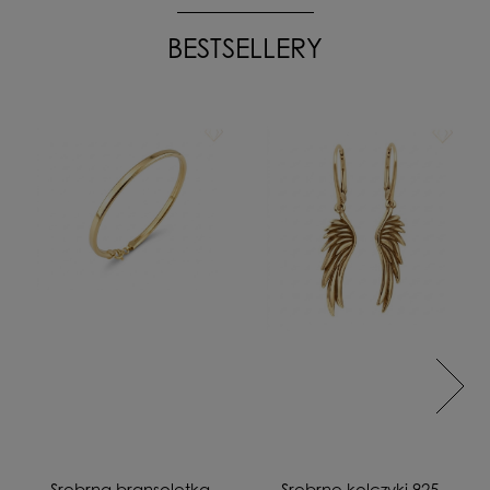
BESTSELLERY
Srebrna bransoletka
Srebrne kolczyki 925