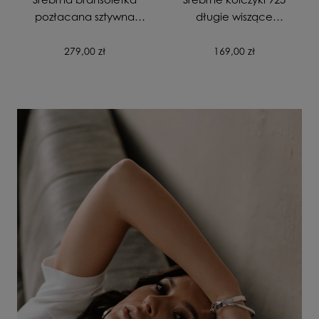
pozłacana sztywna
długie wiszące
gładka zapinana
pozłacane Skrzydła
próba 925
Anioła
279,00 zł
169,00 zł