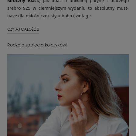
Mroczny Blask
, jak dbać o unikalną patynę i dlaczego
srebro 925 w ciemniejszym wydaniu to absolutny must-
have dla miłośniczek stylu boho i vintage.
CZYTAJ CAŁOŚĆ »
Rodzaje zapięcia kolczyków!