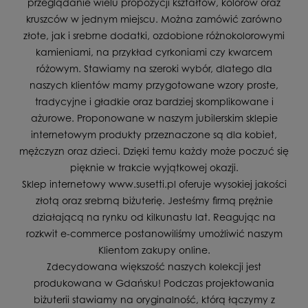
przeglądanie wielu propozycji kształtów, kolorów oraz
kruszców w jednym miejscu. Można zamówić zarówno
złote, jak i srebrne dodatki, ozdobione różnokolorowymi
kamieniami, na przykład cyrkoniami czy kwarcem
różowym. Stawiamy na szeroki wybór, dlatego dla
naszych klientów mamy przygotowane wzory proste,
tradycyjne i gładkie oraz bardziej skomplikowane i
ażurowe. Proponowane w naszym jubilerskim sklepie
internetowym produkty przeznaczone są dla kobiet,
mężczyzn oraz dzieci. Dzięki temu każdy może poczuć się
pięknie w trakcie wyjątkowej okazji.
Sklep internetowy www.susetti.pl oferuje wysokiej jakości
złotą oraz srebrną biżuterię. Jesteśmy firmą prężnie
działającą na rynku od kilkunastu lat. Reagując na
rozkwit e-commerce postanowiliśmy umożliwić naszym
Klientom zakupy online.
Zdecydowana większość naszych kolekcji jest
produkowana w Gdańsku! Podczas projektowania
biżuterii stawiamy na oryginalność, którą łączymy z