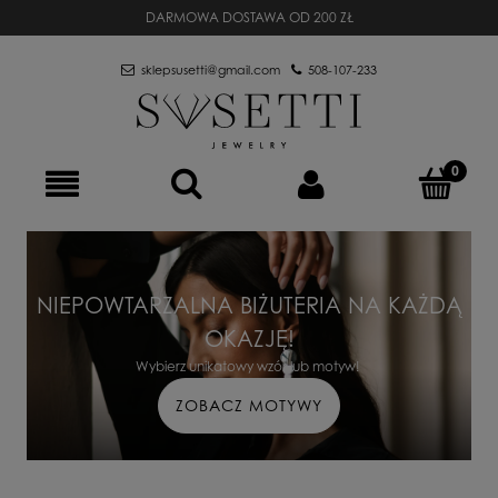
DARMOWA DOSTAWA OD 200 ZŁ
sklepsusetti@gmail.com
508-107-233
NIEPOWTARZALNA BIŻUTERIA NA KAŻDĄ
OKAZJĘ!
Wybierz unikatowy wzór lub motyw!
ZOBACZ MOTYWY