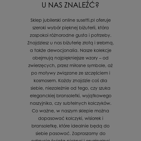
U NAS ZNALEŹĆ?
Sklep jubilerski online susetti.pl oferuje
szeroki wybór pięknej biżuterii, która
zaspokoi różnorodne gusta i potrzeby.
Znajdziesz u nas biżuterię złotą i srebrną,
a także dewocjonalia. Nasze kolekcje
obejmują najpiękniejsze wzory – od
zwierzęcych, przez miłosne symbole, aż
po motywy związane ze szczęściem i
kosmosem. Każdy znajdzie coś dla
siebie, niezależnie od tego, czy szuka
eleganckiej bransoletki, wyjątkowego
naszyjnika, czy subtelnych kolczyków.
Co ważne, w naszym sklepie można
dopasować kolczyki, wisiorek i
bransoletkę, które idealnie będą do
siebie pasować. Zapraszamy do
odkrycia świata pięknej i oryginalnej