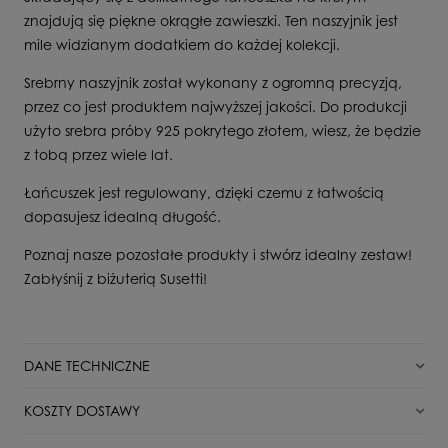
znajdują się piękne okrągłe zawieszki. Ten naszyjnik jest
mile widzianym dodatkiem do każdej kolekcji.
Srebrny naszyjnik został wykonany z ogromną precyzją,
przez co jest produktem najwyższej jakości. Do produkcji
użyto srebra próby 925 pokrytego złotem, wiesz, że będzie
z tobą przez wiele lat.
Łańcuszek jest regulowany, dzięki czemu z łatwością
dopasujesz idealną długość.
Poznaj nasze pozostałe produkty i stwórz idealny zestaw!
Zabłyśnij z biżuterią Susetti!
DANE TECHNICZNE
Stan
Nowy
KOSZTY DOSTAWY
Dla kogo
Dla Niej