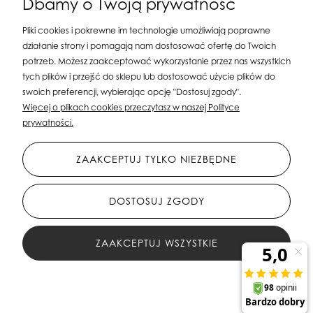
Dbamy o Twoją prywatność
Pliki cookies i pokrewne im technologie umożliwiają poprawne
działanie strony i pomagają nam dostosować ofertę do Twoich
potrzeb. Możesz zaakceptować wykorzystanie przez nas wszystkich
tych plików i przejść do sklepu lub dostosować użycie plików do
swoich preferencji, wybierając opcję "Dostosuj zgody".
Silit Group Maciej Suska
| ul. Astronomów 16, 80-299 Gdańsk, woj. pomorskie
Więcej o plikach cookies przeczytasz w naszej Polityce
| E-mail:
sklepsusetti@gmail.com
Tel.: 508-107-233 | NIP: 5841956567 REGON:
prywatności.
192599663
ZAAKCEPTUJ TYLKO NIEZBĘDNE
DOSTOSUJ ZGODY
ZAAKCEPTUJ WSZYSTKIE
All Rights Reserved © 2023 Silit Group Maciej Suska