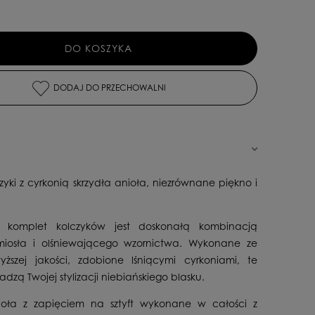
DO KOSZYKA
DODAJ DO PRZECHOWALNI
zyki z cyrkonią skrzydła anioła, niezrównane piękno i
y komplet kolczyków jest doskonałą kombinacją
emiosła i olśniewającego wzornictwa. Wykonane ze
yższej jakości, zdobione lśniącymi cyrkoniami, te
adzą Twojej stylizacji niebiańskiego blasku.
ioła z zapięciem na sztyft wykonane w całości z