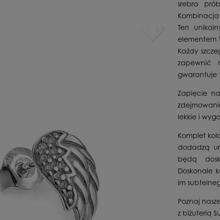
srebra pró
Kombinacja b
Ten unikal
elementem T
Każdy szcze
zapewnić n
gwarantuje t
Zapięcie na
zdejmowanie 
lekkie i wyg
Komplet kolc
dodadzą uro
będą dosk
Doskonale k
im subtelneg
Poznaj nasze
z biżuterią Su