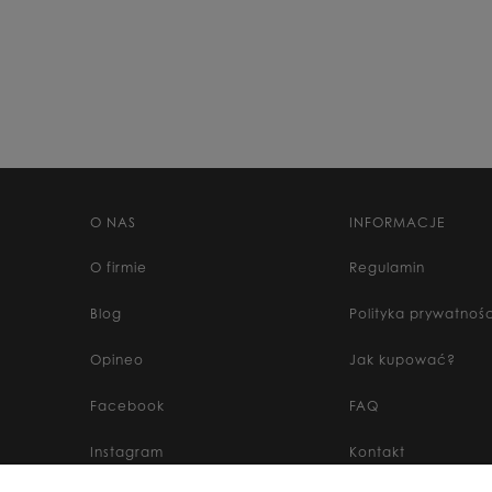
O NAS
INFORMACJE
O firmie
Regulamin
Blog
Polityka prywatnośc
Opineo
Jak kupować?
Facebook
FAQ
Instagram
Kontakt