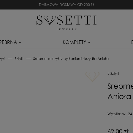
DARMOWA DOSTAWA OD 200 ZŁ
SREBRNA
KOMPLETY
zyki
Sztyft
Srebrne kolczyki z cyrkoniami skrzydła Anioła
Sztyft
Srebrne
Anioła
Wysyłka w:
24
Cena nie zaw
62,00 zł