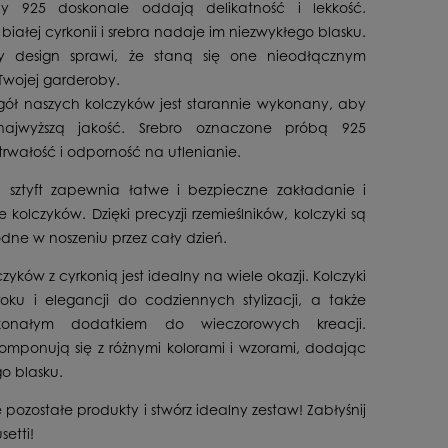
by 925 doskonale oddają delikatność i lekkość.
iałej cyrkonii i srebra nadaje im niezwykłego blasku.
ny design sprawi, że staną się one nieodłącznym
wojej garderoby.
gół naszych kolczyków jest starannie wykonany, aby
ajwyższą jakość. Srebro oznaczone próbą 925
rwałość i odporność na utlenianie.
 sztyft zapewnia łatwe i bezpieczne zakładanie i
kolczyków. Dzięki precyzji rzemieślników, kolczyki są
odne w noszeniu przez cały dzień.
zyków z cyrkonią jest idealny na wiele okazji. Kolczyki
ku i elegancji do codziennych stylizacji, a także
onałym dodatkiem do wieczorowych kreacji.
omponują się z różnymi kolorami i wzorami, dodając
o blasku.
 pozostałe produkty i stwórz idealny zestaw! Zabłyśnij
setti!