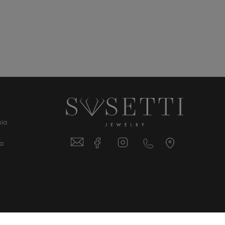
ia
ta