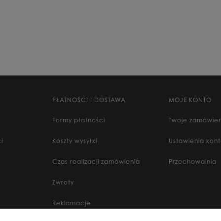
PŁATNOŚCI I DOSTAWA
MOJE KONTO
Formy płatności
Twoje zamówien
i
Koszty wysyłki
Ustawienia kon
Czas realizacji zamówienia
Przechowalnia
Zwroty
Reklamacje