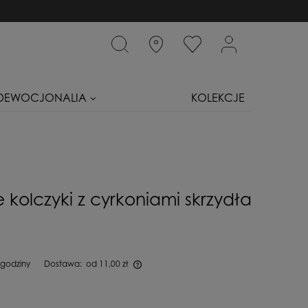
DEWOCJONALIA
KOLEKCJE
 kolczyki z cyrkoniami skrzydła
 godziny
Dostawa:
od 11,00 zł
iera ewentualnych kosztów płatności