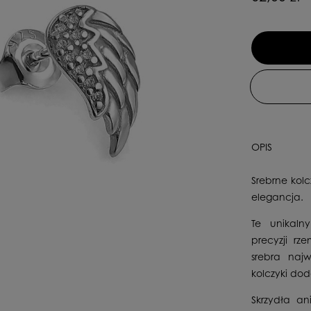
OPIS
Srebrne kolc
elegancja.
Te unikaln
precyzji rz
srebra najw
kolczyki dod
Skrzydła an