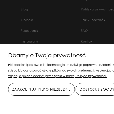
Blog
Polityka prywatnośc
Opineo
Jak kupować?
Facebook
FAQ
Instagram
Kontakt
Dbamy o Twoją prywatność
Silit Group Maciej Suska
| ul. Astronomów 1
Pliki cookies i pokrewne im technologie umożliwiają poprawne działanie
sklepu lub dostosować użycie plików do swoich preferencji, wybierając o
Więcej o plikach cookies przeczytasz w naszej Polityce prywatności.
ZAAKCEPTUJ TYLKO NIEZBĘDNE
DOSTOSUJ ZGOD