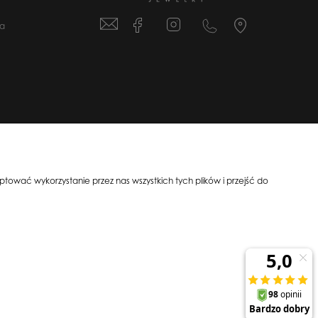
ta
07-233 | NIP: 5841956567 REGON: 192599663
ować wykorzystanie przez nas wszystkich tych plików i przejść do
All Rights Reserved © 2023 Silit Group Maciej Suska