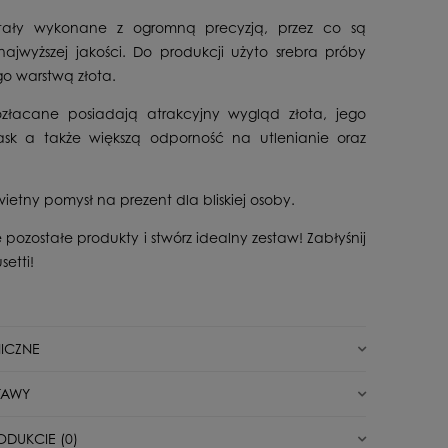
ostały wykonane z ogromną precyzją, przez co są
ajwyższej jakości. Do produkcji użyto srebra próby
go warstwą złota.
złacane posiadają atrakcyjny wygląd złota, jego
lask a także większą odporność na utlenianie oraz
świetny pomysł na prezent dla bliskiej osoby.
 pozostałe produkty i stwórz idealny zestaw! Zabłyśnij
setti!
ICZNE
Nowy
TAWY
Sztyft
unkt odbioru/automat paczkowy
11,00 zł
ODUKCIE (0)
Dla Niej i Dziecka