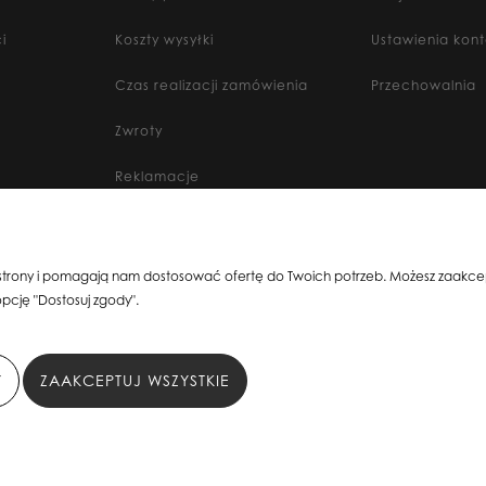
i
Koszty wysyłki
Ustawienia kon
Czas realizacji zamówienia
Przechowalnia
Zwroty
Reklamacje
6, 80-299 Gdańsk, woj. pomorskie | E-mail:
sklepsusetti@gmail.com
Tel.: 508-1
 strony i pomagają nam dostosować ofertę do Twoich potrzeb. Możesz zaakcept
pcję "Dostosuj zgody".
Y
ZAAKCEPTUJ WSZYSTKIE