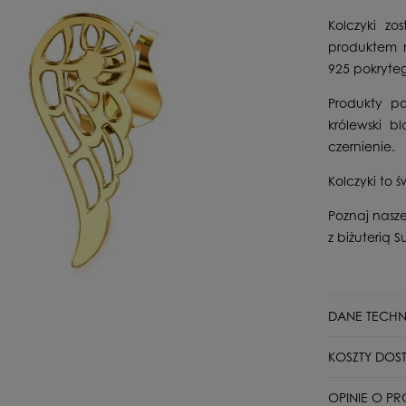
Kolczyki z
produktem n
925 pokryte
Produkty po
królewski b
czernienie.
Kolczyki to 
Poznaj nasze
z biżuterią Su
DANE TECHN
Stan
KOSZTY DOS
Typ zapięcia
DPD Pickup p
OPINIE O PR
Dla kogo