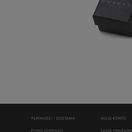
PŁATNOŚCI I DOSTAWA
MOJE KONTO
Formy płatności
Twoje zamówien