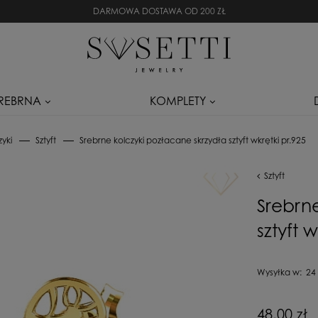
DARMOWA DOSTAWA OD 200 ZŁ
SREBRNA
KOMPLETY
zyki
Sztyft
Srebrne kolczyki pozłacane skrzydła sztyft wkrętki pr.925
Sztyft
Srebrn
sztyft 
Wysyłka w:
24
Cena nie zaw
48,00 zł