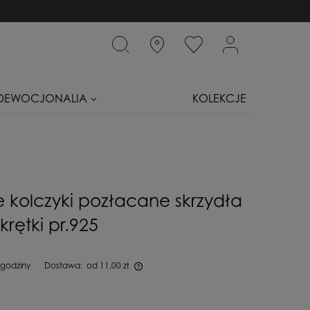
DEWOCJONALIA
KOLEKCJE
e kolczyki pozłacane skrzydła
wkrętki pr.925
 godziny
Dostawa:
od 11,00 zł
iera ewentualnych kosztów płatności