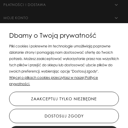
PŁATNOŚCI I DOSTAWA
MOJE KONTO
Dbamy o Twoją prywatność
Pliki cookies i pokrewne im technologie umożliwiają poprawne
działanie strony i pomagają nam dostosować ofertę do Twoich
potrzeb. Możesz zaakceptować wykorzystanie przez nas wszystkich
tych plików i przejść do sklepu lub dostosować użycie plików do
swoich preferencji, wybierając opcję "Dostosuj zgody".
Silit Group Maciej Suska
| ul. Astronomów 16, 80-299 Gdańsk, woj. pomorskie
Więcej o plikach cookies przeczytasz w naszej Polityce
| E-mail:
sklepsusetti@gmail.com
Tel.: 508-107-233 | NIP: 5841956567 REGON:
prywatności.
192599663
ZAAKCEPTUJ TYLKO NIEZBĘDNE
DOSTOSUJ ZGODY