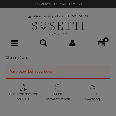
DARMOWA DOSTAWA OD 200 ZŁ
sklepsusetti@gmail.com
508-107-233
Strona główna
Ten produkt jest niedostępny.
Darmowa dostawa
14 dni
2 lata
od 200 zł
na zwrot towaru
Gwarancji