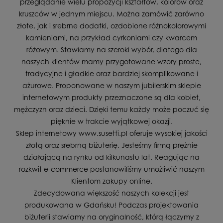
przeglądanie wielu propozycji kształtów, kolorów oraz
kruszców w jednym miejscu. Można zamówić zarówno
złote, jak i srebrne dodatki, ozdobione różnokolorowymi
kamieniami, na przykład cyrkoniami czy kwarcem
różowym. Stawiamy na szeroki wybór, dlatego dla
naszych klientów mamy przygotowane wzory proste,
tradycyjne i gładkie oraz bardziej skomplikowane i
ażurowe. Proponowane w naszym jubilerskim sklepie
internetowym produkty przeznaczone są dla kobiet,
mężczyzn oraz dzieci. Dzięki temu każdy może poczuć się
pięknie w trakcie wyjątkowej okazji.
Sklep internetowy www.susetti.pl oferuje wysokiej jakości
złotą oraz srebrną biżuterię. Jesteśmy firmą prężnie
działającą na rynku od kilkunastu lat. Reagując na
rozkwit e-commerce postanowiliśmy umożliwić naszym
Klientom zakupy online.
Zdecydowana większość naszych kolekcji jest
produkowana w Gdańsku! Podczas projektowania
biżuterii stawiamy na oryginalność, którą łączymy z