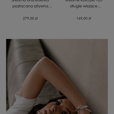
pozłacana sztywna
długie wiszące
gładka zapinana
pozłacane Skrzydła
próba 925
Anioła
279,00 zł
169,00 zł