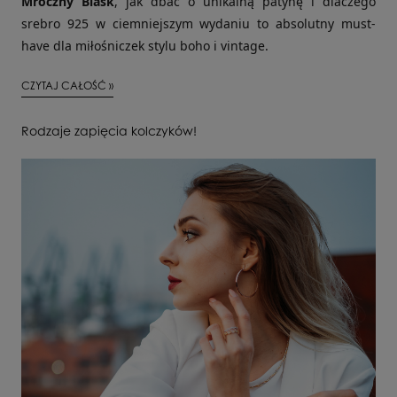
Mroczny Blask
, jak dbać o unikalną patynę i dlaczego
srebro 925 w ciemniejszym wydaniu to absolutny must-
have dla miłośniczek stylu boho i vintage.
CZYTAJ CAŁOŚĆ »
Rodzaje zapięcia kolczyków!