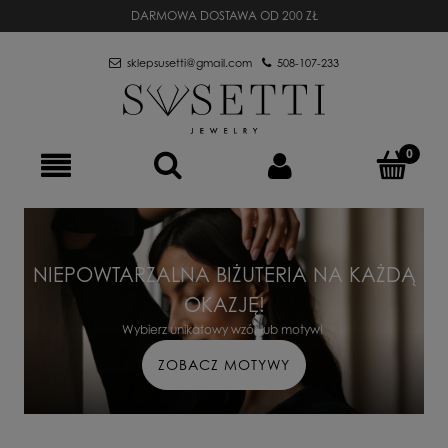
DARMOWA DOSTAWA OD 200 ZŁ
sklepsusetti@gmail.com
508-107-233
NIEPOWTARZALNA BIŻUTERIA NA KAŻDĄ
OKAZJĘ!
Wybierz unikatowy wzór lub motyw!
ZOBACZ MOTYWY