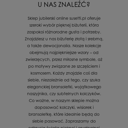
U NAS ZNALEŹĆ?
Sklep jubilerski online susetti.pl oferuje
szeroki wybór pięknej biżuterii, która
zaspokoi różnorodne gusta i potrzeby.
Znajdziesz u nas biżuterię złotą i srebrną,
a także dewocjonalia. Nasze kolekcje
obejmują najpiękniejsze wzory – od
zwierzęcych, przez miłosne symbole, aż
po motywy związane ze szczęściem i
kosmosem. Każdy znajdzie coś dla
siebie, niezależnie od tego, czy szuka
eleganckiej bransoletki, wyjątkowego
naszyjnika, czy subtelnych kolczyków.
Co ważne, w naszym sklepie można
dopasować kolczyki, wisiorek i
bransoletkę, które idealnie będą do
siebie pasować. Zapraszamy do
odkrycia świata pięknej i oryginalnej