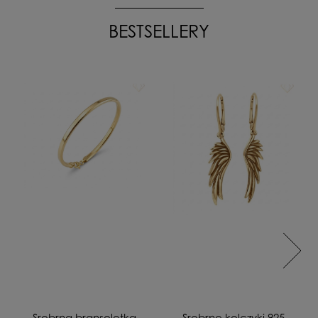
BESTSELLERY
Srebrna bransoletka
Srebrne kolczyki 925